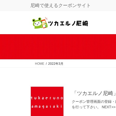
コ
ナ
尼崎で使えるクーポンサイト
ン
ビ
テ
ゲ
ン
ー
ツ
シ
に
ョ
移
ン
動
に
移
動
HOME
2022年3月
「ツカエルノ尼崎
クーポン管理画面の登録・
を行って下さい。 NEXT>>