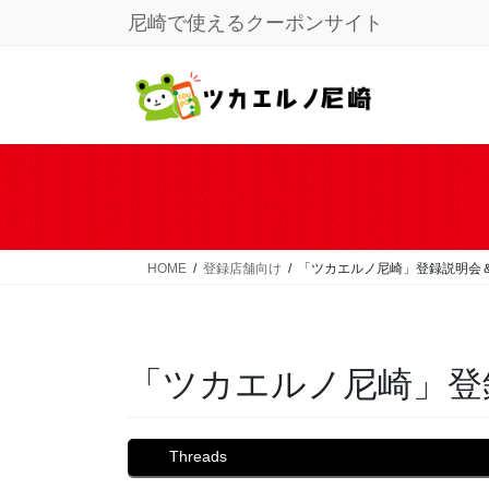
コ
ナ
尼崎で使えるクーポンサイト
ン
ビ
テ
ゲ
ン
ー
ツ
シ
に
ョ
移
ン
動
に
移
動
HOME
登録店舗向け
「ツカエルノ尼崎」登録説明会
「ツカエルノ尼崎」登
Threads