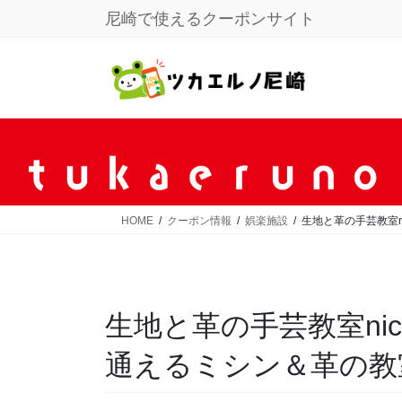
コ
ナ
尼崎で使えるクーポンサイト
ン
ビ
テ
ゲ
ン
ー
ツ
シ
に
ョ
移
ン
動
に
移
動
HOME
クーポン情報
娯楽施設
生地と革の手芸教室n
生地と革の手芸教室ni
通えるミシン＆革の教